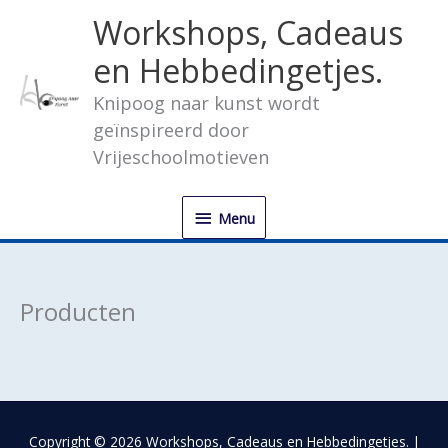
Ga
Menu
Workshops, Cadeaus
naar
de
en Hebbedingetjes.
inhoud
Knipoog naar kunst wordt
geïnspireerd door
Vrijeschoolmotieven
Menu
Producten
Copyright © 2026
Workshops, Cadeaus en Hebbedingetjes.
|