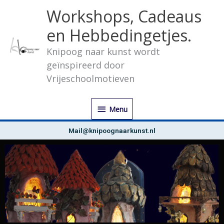
Ga
Menu
Workshops, Cadeaus
naar
de
en Hebbedingetjes.
inhoud
Knipoog naar kunst wordt
geïnspireerd door
Kunst wist het stof van het
dagelijks leven van onze ziel
Vrijeschoolmotieven
Pablo Picasso
Menu
Mail@knipoognaarkunst.nl